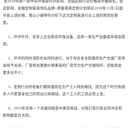
受2019年新一轮中央环保部环评影响，全国定制行业价格将大幅增长。受
此影响，安徽定制家具领先品牌--原屋家居定制计划将在2019年11月1日起
开始上调价格，那么小编带你分析下这次定制家具行业上涨的原因在那
里。
1、环评环评，无非上企业购买环保设备，这样一来生产设备成本将会提
高；
2、环评的同时消防也会同时进行，对于存在安全隐患的生产仓储厂房将
会给予关闭，厂家将会更换价格更高的厂房作为生产仓储场所，房租肯定
要多出不少；
3、定制行业的老板们都知道现在生产工人特别难找，因为这个时代有很
多人不愿意拿自己的劳动力来换钱，这个工人的工资必然上涨；
4、2019年还有一个关键词就是中美贸易战，对我们各行各业的冲击和
影响都是巨大的。