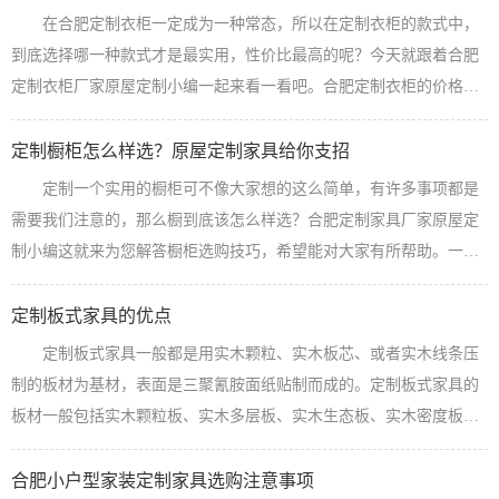
有一个主卧衣柜、次卧衣柜、书房功能房、橱柜、鞋柜等。比如:主卧
在合肥定制衣柜一定成为一种常态，所以在定制衣柜的款式中，
衣柜投影面积为6.5平方，次卧衣柜5平方，功能房有一个两个衣柜一
到底选择哪一种款式才是最实用，性价比最高的呢？今天就跟着合肥
个榻榻米床（这个投影面...
【查看详情】
定制衣柜厂家原屋定制小编一起来看一看吧。合肥定制衣柜的价格不
论是推拉门还是平开门都是差不多的，所以选择哪一个款式首先看的
不是价钱，而且你喜欢哪一种类型的，而且卧室的面积是否允许平开
定制橱柜怎么样选？原屋定制家具给你支招
门的设计。在设计的时候，首先要多多关注衣柜的设计有哪些优缺
定制一个实用的橱柜可不像大家想的这么简单，有许多事项都是
点，才能够进行一个明确的选择。推拉门的门的下方有一个轨道，这
需要我们注意的，那么橱到底该怎么样选？合肥定制家具厂家原屋定
个轨道的内里很容易产生垃圾碎屑，这样...
【查看详情】
制小编这就来为您解答橱柜选购技巧，希望能对大家有所帮助。一、
橱柜的结构介绍：橱柜按功能可分为上柜、下柜和台面。其中，上柜
包括柜子、门、铰链和拉手，下柜包括抽屉、五金等。按材料分，橱
定制板式家具的优点
柜分为门板、柜体、五金件和台面。门板：门板的选购根据整体家装
定制板式家具一般都是用实木颗粒、实木板芯、或者实木线条压
风格来定注意事项。美式、新中式、简欧等风格，一统原屋定制建议
制的板材为基材，表面是三聚氰胺面纸贴制而成的。定制板式家具的
使用性价比高的模压板或是高档的实木...
【查看详情】
板材一般包括实木颗粒板、实木多层板、实木生态板、实木密度板，
比起纯实木定制优点具有如下特点：1、可拆卸性较强 定制板式家
具部件的结合通常采用各种金属五金件廉洁，装配和拆卸都十分方
合肥小户型家装定制家具选购注意事项