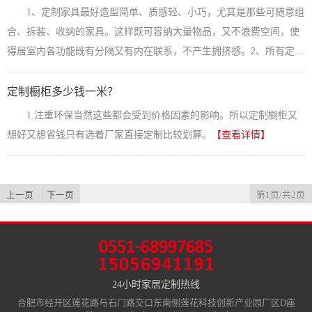
便，加工精度高的定制家具可以多次拆卸安装，方便物流运输。 2、
1、定制家具最好造型简单、质感轻、小巧，尤其是那些可随意组
造型富于变化，外观时尚 因为具有多种贴面，颜色和质地方面的
合、拆装、收纳的家具。这样既可容纳大量物品，又不浪费空间，使
变化可给人以各种不同的感受。在外...
【查看详情】
得居室内各功能既有分隔又有内在联系，不产生拥挤感。2、所有定制
家具都尽量无把手和腿脚，防止裸露过多。多利用墙壁安置活动架和
贮藏柜，使房间显得宽敞。3、少用大的定制家具。不要在有限空间内
定制橱柜多少钱一米？
放置高大的家具摆设，这样会使房间显得更小。如果大型家具十分需
1.注重环保当然这些都会受到价格因素的影响。所以定制橱柜又
要，放置在角落里为好。4、多购置收纳式定制橱柜，使空间具有更强
想好又想省钱只有选着厂家直接定制比较划算。
【查看详情】
的收纳功能。另外建议，打掉...
【查看详情】
上一页
下一页
第1页/共2页
24小时家居定制热线
合肥市经开区莲花路与石门路交口东南侧莲花科技创新产业园厂区D座