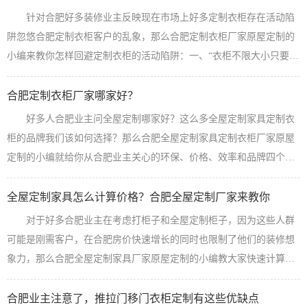
针对合肥好多装修业主反映现在市场上好多定制衣柜存在活动陷
阱忽悠合肥定制衣柜客户的乱象，那么合肥定制衣柜厂家原屋定制的
小编来教你怎样回避定制衣柜的活动陷阱：一、“衣柜不限大小只要
998元”类陷阱衣柜只要998还不限大小，这个你相信吗？反正我是不
信，这样所谓的998元其实插边球主要是指柜体只要998元，这样做的
合肥定制衣柜厂家哪家好？
目的是让你交钱，然后再把门板价格标价到1000多块钱甚至2000多，
好多人合肥业主问全屋定制哪家好？这么多全屋定制家具定制衣
这样不仅看似柜体亏钱，其实门板高于市场几倍的价格卖给你这样来
柜的品牌我们该如何选择？那么合肥全屋定制家具定制衣柜厂家原屋
赚取高额的利润...
【查看详情】
定制的小编就给你从合肥业主关心的环保、价格、效率和品牌四个方
面分析下到底哪家全屋定制好：一、环保定制衣柜环保不环保，无非
在于使用的板材，板材好定制的家具才环保。原屋定制采用客户指定
全屋定制家具怎么计算价格？合肥全屋定制厂家来教你
板材策略，一方面回避掉自己选板材木工打还是不环保不好看的风
对于好多合肥业主在考虑打柜子和全屋定制柜子，因为这些人群
险，保证到了每一个全屋定制客户的利益，每一个全屋定制产品都可
可能是刚需客户，在合肥房价快速增长的同时也限制了他们的装修想
以定向采购板材，如果不放心你买板材我...
【查看详情】
象力，那么合肥全屋定制家具厂家原屋定制的小编教大家快速计算自
己家全屋定制家具的价格：1、按投影计算全屋定制家具的价格现在拿
一个合肥三居室100平方米的房子全屋定制来举例，三室的房子一般会
合肥业主注意了，推拉门移门衣柜定制有这些优缺点