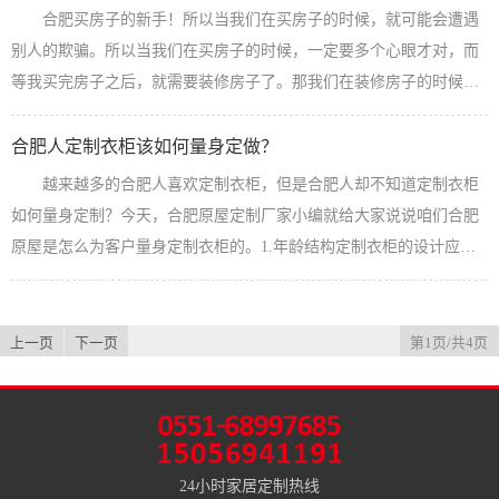
你预算定制一套橱柜有20000-30000元左右，当然你可以选择定制一个
合肥买房子的新手！所以当我们在买房子的时候，就可能会遭遇
全实木的橱柜（原木），说真的实木的东西肯定要好。但是实木的橱
别人的欺骗。所以当我们在买房子的时候，一定要多个心眼才对，而
柜也是有缺点，实木橱...
【查看详情】
等我买完房子之后，就需要装修房子了。那我们在装修房子的时候，
是肯定会为家里面添置定制版一些家具的，而其中就包括了定制衣
柜。但是因为现在市面上定制衣柜的种类是非常多的，所以在这个时
合肥人定制衣柜该如何量身定做？
候合肥业主到底应该选择什么样的定制衣柜才是最好的呢？现在很多
越来越多的合肥人喜欢定制衣柜，但是合肥人却不知道定制衣柜
合肥人在选择衣柜的时候，一般都是会选择定制的衣柜。因为定制的
如何量身定制？今天，合肥原屋定制厂家小编就给大家说说咱们合肥
衣柜，他的选择范围广，而且我们在定制...
【查看详情】
原屋是怎么为客户量身定制衣柜的。1.年龄结构定制衣柜的设计应该
考虑到使用成员的需求，尤其是全家人的使用方便，比如孩子，就要
考虑孩子的身高和生活习惯。所以合肥人应多设计或层板满足不同年
龄阶段的需要，玩具、书本都要考虑进去，是否可以设计一个很大的
上一页
下一页
第1页/共4页
柜子专门存放这些孩子的用品呢。人性化的设计才是最实用的设计。
2.注重实用性合肥定制衣柜最重要...
【查看详情】
24小时家居定制热线