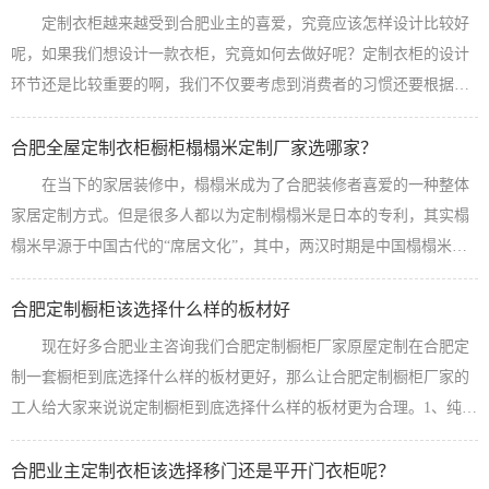
定制一套全屋定制本来35000-50000元你找到厂家估计你只需要20000
定制衣柜越来越受到合肥业主的喜爱，究竟应该怎样设计比较好
多块钱就可以搞定全屋所有定制家具（包括定制橱柜、定制衣柜、定
呢，如果我们想设计一款衣柜，究竟如何去做好呢？定制衣柜的设计
制榻榻米、定制酒...
【查看详情】
环节还是比较重要的啊，我们不仅要考虑到消费者的习惯还要根据他
们的身份、职业、年龄、性别以及穿衣特点与风格进行设计，同时我
们还要考虑到家居环境中主人的房屋风格以及面积大小进行整体的布
合肥全屋定制衣柜橱柜榻榻米定制厂家选哪家？
局进行去合理的设计。1、衣物应该进行分类放置年轻人的衣物现在大
在当下的家居装修中，榻榻米成为了合肥装修者喜爱的一种整体
多数都是多样化的，一般都是男女的储物衣柜进行分开的，如果考虑
家居定制方式。但是很多人都以为定制榻榻米是日本的专利，其实榻
到定制衣柜过多，可以尽可能的多做...
【查看详情】
榻米早源于中国古代的“席居文化”，其中，两汉时期是中国榻榻米使
用频率的时期。现在我们看到的日本和室、韩国韩室的传统都传承于
中原文化。如今我们看到的榻榻米多被用于卧室之中，且多为家具定
合肥定制橱柜该选择什么样的板材好
制的形式。榻榻米对于户型小、格局差、空间难利用的房型来说真可
现在好多合肥业主咨询我们合肥定制橱柜厂家原屋定制在合肥定
谓大救星。卧室定制榻榻米可以与定制衣柜融合，也可以与定制书柜
制一套橱柜到底选择什么样的板材更好，那么让合肥定制橱柜厂家的
书桌融合，充分利用房屋角落空间，...
【查看详情】
工人给大家来说说定制橱柜到底选择什么样的板材更为合理。1、纯实
木橱柜定制（经济条件好的业主可以选择，缺点容易开裂变形，价格
高）首先我们得了解一下在合肥定制橱柜的客户的经济水平，如果说
合肥业主定制衣柜该选择移门还是平开门衣柜呢？