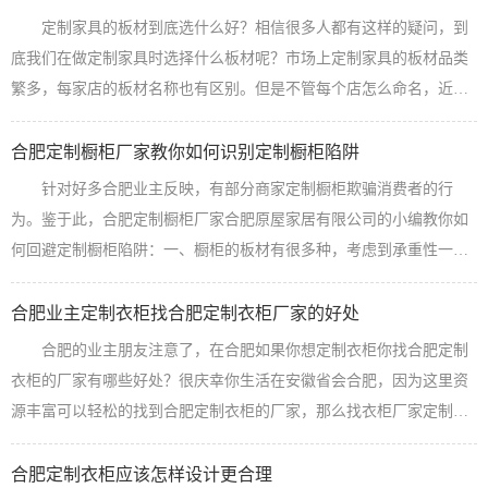
定制家具的板材到底选什么好？相信很多人都有这样的疑问，到
底我们在做定制家具时选择什么板材呢？市场上定制家具的板材品类
繁多，每家店的板材名称也有区别。但是不管每个店怎么命名，近年
来市场上流行的板材有如下三种：一、实木颗粒板：实木颗粒板,是一
种以小径材、间伐材、木芯、板皮、枝桠材等为原料通过专用设备加
合肥定制橱柜厂家教你如何识别定制橱柜陷阱
工成刨片，经干燥、施胶和专用的设备将表芯层刨片纵横交错定向铺
针对好多合肥业主反映，有部分商家定制橱柜欺骗消费者的行
装后，经热压成型后的一种人造板。产品优点：节约资源，物理力学
为。鉴于此，合肥定制橱柜厂家合肥原屋家居有限公司的小编教你如
纵横强度高、握钉力较强于密度板，...
【查看详情】
何回避定制橱柜陷阱：一、橱柜的板材有很多种，考虑到承重性一般
实木多层板较好，颗粒板不适宜做定制橱柜因为防水性不好，生态板
承重不好容易压断。二、板材有好多厚度，注意定制橱柜使用的板材
合肥业主定制衣柜找合肥定制衣柜厂家的好处
是否为18的板材，16的板材可以节省不少成本，所以有的定制橱柜的
合肥的业主朋友注意了，在合肥如果你想定制衣柜你找合肥定制
厂家非常便宜，但是很可能给你使用16的板材。三、台面一般选择大
衣柜的厂家有哪些好处？很庆幸你生活在安徽省会合肥，因为这里资
理石较好，金属台面存在重金属污...
【查看详情】
源丰富可以轻松的找到合肥定制衣柜的厂家，那么找衣柜厂家定制衣
柜有什么好处呢？1、省钱：首先找合肥定制衣柜的厂家你可以省钱，
因为找工厂直接定制衣柜的企业你可以回避好多中间环节，这样算来
合肥定制衣柜应该怎样设计更合理